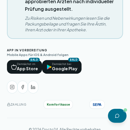
approbierten Ärzten nach individueller
Prüfung ausgestellt.
Zu Risiken und Nebenwirkungen lesen Sie die
Packungsbeilage und fragen Sie Ihre Ärztin,
Ihren Arzt oder in Ihrer Apotheke.
APP IN VORBEREITUNG
Mobile Apps für iOS & Android folgen
BALD
BALD
Demnächst im
Demnächst bei
App Store
Google Play
SEPA
Komfortkasse
ZAHLUNG
© 2026 Docto24. Alle Rechte vorbehalten.