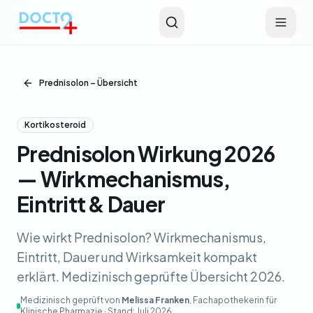
Zum Hauptinhalt springen
Prednisolon – Übersicht
Kortikosteroid
Prednisolon Wirkung 2026
— Wirkmechanismus,
Eintritt & Dauer
Wie wirkt Prednisolon? Wirkmechanismus,
Eintritt, Dauer und Wirksamkeit kompakt
erklärt. Medizinisch geprüfte Übersicht 2026.
Medizinisch geprüft von
Melissa Franken
, Fachapothekerin für
Klinische Pharmazie · Stand:
Juli 2026