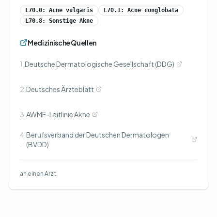
L70.0: Acne vulgaris
L70.1: Acne conglobata
L70.8: Sonstige Akne
Medizinische Quellen
1.
Deutsche Dermatologische Gesellschaft (DDG)
2.
Deutsches Ärzteblatt
3.
AWMF-Leitlinie Akne
4
Berufsverband der Deutschen Dermatologen
.
(BVDD)
an einen Arzt.