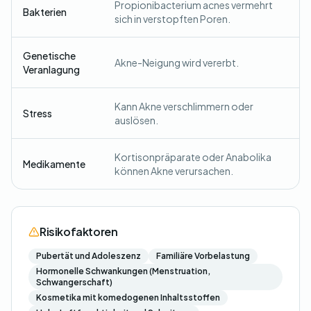
Propionibacterium acnes vermehrt
Bakterien
sich in verstopften Poren.
Genetische
Akne-Neigung wird vererbt.
Veranlagung
Kann Akne verschlimmern oder
Stress
auslösen.
Kortisonpräparate oder Anabolika
Medikamente
können Akne verursachen.
Risikofaktoren
Pubertät und Adoleszenz
Familiäre Vorbelastung
Hormonelle Schwankungen (Menstruation,
Schwangerschaft)
Kosmetika mit komedogenen Inhaltsstoffen