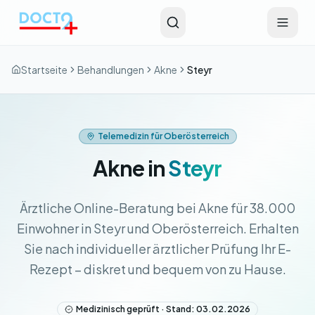
Zum Hauptinhalt springen
Startseite
Behandlungen
Akne
Steyr
Telemedizin für Oberösterreich
Akne in
Steyr
Ärztliche Online-Beratung bei Akne für 38.000
Einwohner in Steyr und Oberösterreich. Erhalten
Sie nach individueller ärztlicher Prüfung Ihr E-
Rezept – diskret und bequem von zu Hause.
Medizinisch geprüft · Stand: 03.02.2026