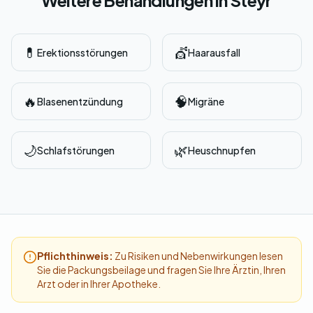
Weitere Behandlungen in Steyr
💊
💇
Erektionsstörungen
Haarausfall
🔥
🧠
Blasenentzündung
Migräne
🌙
🌿
Schlafstörungen
Heuschnupfen
Pflichthinweis:
Zu Risiken und Nebenwirkungen lesen
Sie die Packungsbeilage und fragen Sie Ihre Ärztin, Ihren
Arzt oder in Ihrer Apotheke.