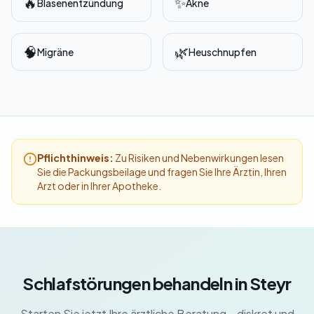
🔥
✨
Blasenentzündung
Akne
🧠
🌿
Migräne
Heuschnupfen
Pflichthinweis:
Zu Risiken und Nebenwirkungen lesen
Sie die Packungsbeilage und fragen Sie Ihre Ärztin, Ihren
Arzt oder in Ihrer Apotheke.
Schlafstörungen behandeln in Steyr
Starten Sie jetzt Ihre ärztliche Beratung – diskret und