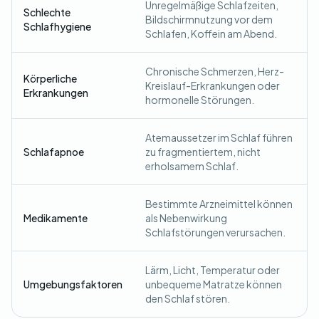
Unregelmäßige Schlafzeiten,
Schlechte
Bildschirmnutzung vor dem
Schlafhygiene
Schlafen, Koffein am Abend.
Chronische Schmerzen, Herz-
Körperliche
Kreislauf-Erkrankungen oder
Erkrankungen
hormonelle Störungen.
Atemaussetzer im Schlaf führen
Schlafapnoe
zu fragmentiertem, nicht
erholsamem Schlaf.
Bestimmte Arzneimittel können
Medikamente
als Nebenwirkung
Schlafstörungen verursachen.
Lärm, Licht, Temperatur oder
Umgebungsfaktoren
unbequeme Matratze können
den Schlaf stören.