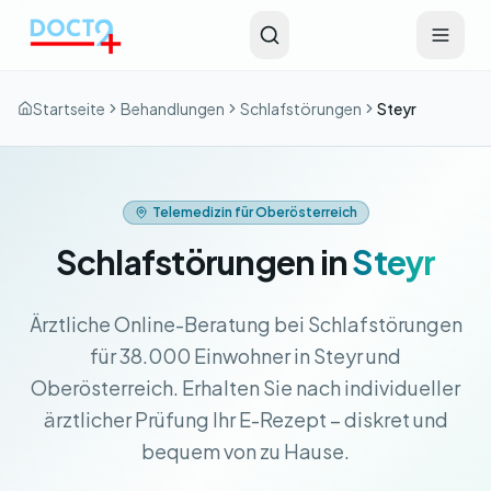
Zum Hauptinhalt springen
Startseite
Behandlungen
Schlafstörungen
Steyr
Telemedizin für Oberösterreich
Schlafstörungen in
Steyr
Ärztliche Online-Beratung bei Schlafstörungen
für 38.000 Einwohner in Steyr und
Oberösterreich. Erhalten Sie nach individueller
ärztlicher Prüfung Ihr E-Rezept – diskret und
bequem von zu Hause.