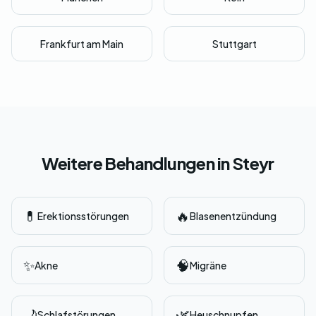
Frankfurt am Main
Stuttgart
Weitere Behandlungen in Steyr
💊
🔥
Erektionsstörungen
Blasenentzündung
✨
🧠
Akne
Migräne
🌙
🌿
Schlafstörungen
Heuschnupfen