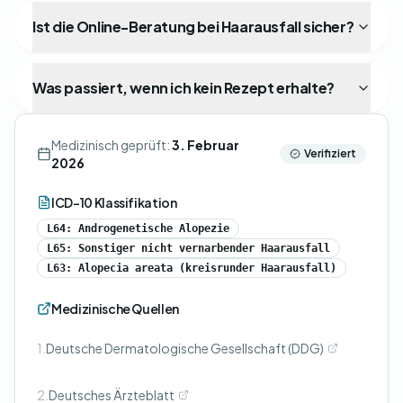
Ist die Online-Beratung bei Haarausfall sicher?
Was passiert, wenn ich kein Rezept erhalte?
Medizinisch geprüft:
3. Februar
Verifiziert
2026
ICD-10 Klassifikation
L64: Androgenetische Alopezie
L65: Sonstiger nicht vernarbender Haarausfall
L63: Alopecia areata (kreisrunder Haarausfall)
Medizinische Quellen
1.
Deutsche Dermatologische Gesellschaft (DDG)
2.
Deutsches Ärzteblatt