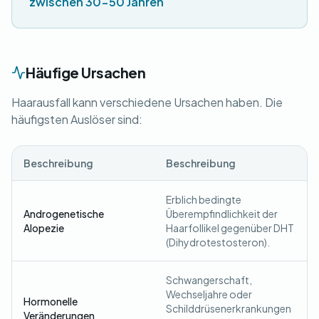
zwischen 30-50 Jahren
Häufige Ursachen
Haarausfall kann verschiedene Ursachen haben. Die
häufigsten Auslöser sind:
Beschreibung
Beschreibung
Erblich bedingte
Androgenetische
Überempfindlichkeit der
Alopezie
Haarfollikel gegenüber DHT
(Dihydrotestosteron).
Schwangerschaft,
Wechseljahre oder
Hormonelle
Schilddrüsenerkrankungen
Veränderungen