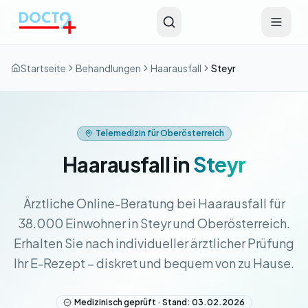
Zum Hauptinhalt springen
Startseite
Behandlungen
Haarausfall
Steyr
Telemedizin für Oberösterreich
Haarausfall in
Steyr
Ärztliche Online-Beratung bei Haarausfall für
38.000 Einwohner in Steyr und Oberösterreich.
Erhalten Sie nach individueller ärztlicher Prüfung
Ihr E-Rezept – diskret und bequem von zu Hause.
Medizinisch geprüft · Stand: 03.02.2026