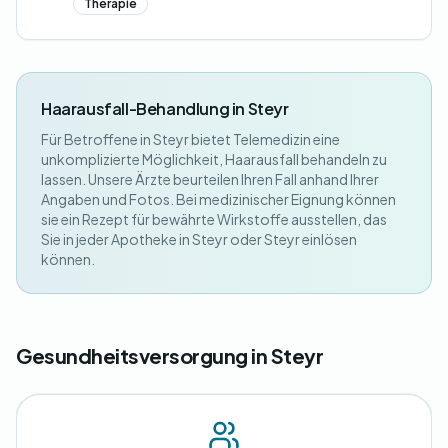
Therapie
Haarausfall-Behandlung in Steyr
Für Betroffene in Steyr bietet Telemedizin eine
unkomplizierte Möglichkeit, Haarausfall behandeln zu
lassen. Unsere Ärzte beurteilen Ihren Fall anhand Ihrer
Angaben und Fotos. Bei medizinischer Eignung können
sie ein Rezept für bewährte Wirkstoffe ausstellen, das
Sie in jeder Apotheke in Steyr oder Steyr einlösen
können.
Gesundheitsversorgung in Steyr