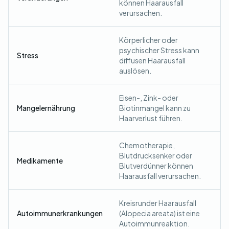
können Haarausfall
verursachen.
Körperlicher oder
psychischer Stress kann
Stress
diffusen Haarausfall
auslösen.
Eisen-, Zink- oder
Mangelernährung
Biotinmangel kann zu
Haarverlust führen.
Chemotherapie,
Blutdrucksenker oder
Medikamente
Blutverdünner können
Haarausfall verursachen.
Kreisrunder Haarausfall
Autoimmunerkrankungen
(Alopecia areata) ist eine
Autoimmunreaktion.