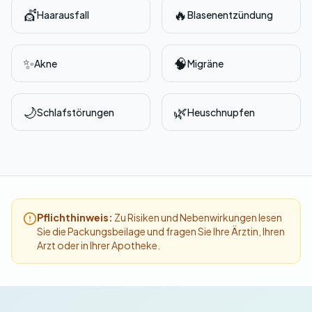
💇
🔥
Haarausfall
Blasenentzündung
✨
🧠
Akne
Migräne
🌙
🌿
Schlafstörungen
Heuschnupfen
Pflichthinweis:
Zu Risiken und Nebenwirkungen lesen
Sie die Packungsbeilage und fragen Sie Ihre Ärztin, Ihren
Arzt oder in Ihrer Apotheke.