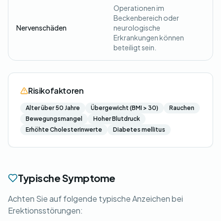
Operationen im
Beckenbereich oder
Nervenschäden
neurologische
Erkrankungen können
beteiligt sein.
Risikofaktoren
Alter über 50 Jahre
Übergewicht (BMI > 30)
Rauchen
Bewegungsmangel
Hoher Blutdruck
Erhöhte Cholesterinwerte
Diabetes mellitus
Typische Symptome
Achten Sie auf folgende typische Anzeichen bei
Erektionsstörungen: