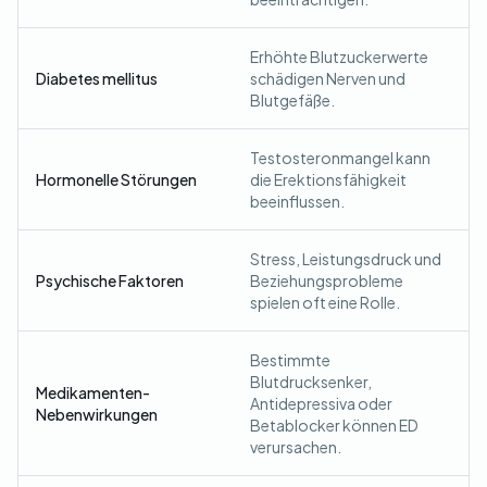
Erhöhte Blutzuckerwerte
Diabetes mellitus
schädigen Nerven und
Blutgefäße.
Testosteronmangel kann
Hormonelle Störungen
die Erektionsfähigkeit
beeinflussen.
Stress, Leistungsdruck und
Psychische Faktoren
Beziehungsprobleme
spielen oft eine Rolle.
Bestimmte
Blutdrucksenker,
Medikamenten-
Antidepressiva oder
Nebenwirkungen
Betablocker können ED
verursachen.