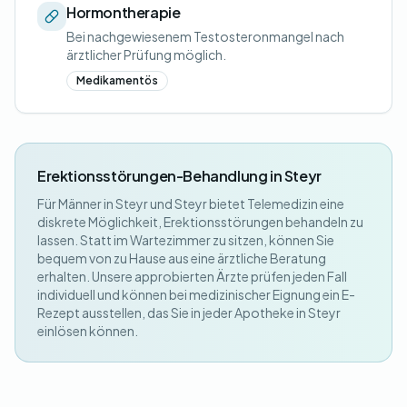
Hormontherapie
Bei nachgewiesenem Testosteronmangel nach
ärztlicher Prüfung möglich.
Medikamentös
Erektionsstörungen-Behandlung in Steyr
Für Männer in Steyr und Steyr bietet Telemedizin eine
diskrete Möglichkeit, Erektionsstörungen behandeln zu
lassen. Statt im Wartezimmer zu sitzen, können Sie
bequem von zu Hause aus eine ärztliche Beratung
erhalten. Unsere approbierten Ärzte prüfen jeden Fall
individuell und können bei medizinischer Eignung ein E-
Rezept ausstellen, das Sie in jeder Apotheke in Steyr
einlösen können.