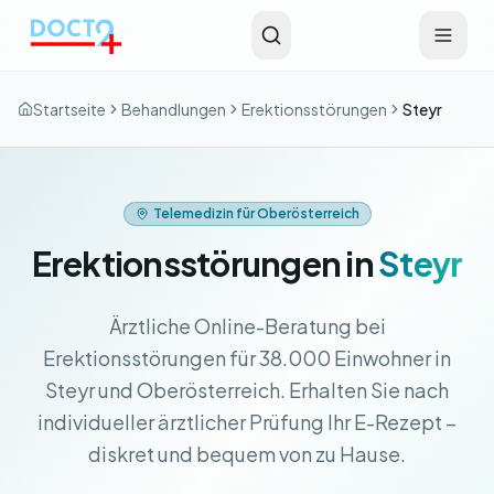
Zum Hauptinhalt springen
Startseite
Behandlungen
Erektionsstörungen
Steyr
Telemedizin für Oberösterreich
Erektionsstörungen in
Steyr
Ärztliche Online-Beratung bei
Erektionsstörungen für 38.000 Einwohner in
Steyr und Oberösterreich. Erhalten Sie nach
individueller ärztlicher Prüfung Ihr E-Rezept –
diskret und bequem von zu Hause.