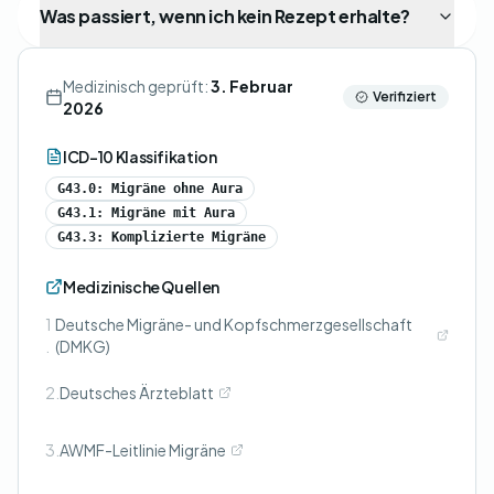
Was passiert, wenn ich kein Rezept erhalte?
Medizinisch geprüft:
3. Februar
Verifiziert
2026
ICD-10 Klassifikation
G43.0: Migräne ohne Aura
G43.1: Migräne mit Aura
G43.3: Komplizierte Migräne
Medizinische Quellen
1
Deutsche Migräne- und Kopfschmerzgesellschaft
.
(DMKG)
2.
Deutsches Ärzteblatt
3.
AWMF-Leitlinie Migräne