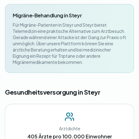
Migräne-Behandlung in Steyr
Für Migräne-Patienten in Steyr und Steyr bietet
Telemedizin eine praktische Alternative zum Arztbesuch.
Gerade während einer Attacke ist der Gang zur Praxis oft
unmöglich. Über unsere Plattform können Sie eine
ärztliche Beratung erhalten und bei medizinischer
Eignung ein Rezept für Triptane oder andere
Migränemedikamente bekommen.
Gesundheitsversorgung in Steyr
Arztdichte
405 Ärzte pro 100.000 Einwohner