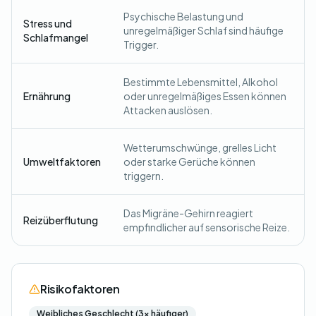
Psychische Belastung und
Stress und
unregelmäßiger Schlaf sind häufige
Schlafmangel
Trigger.
Bestimmte Lebensmittel, Alkohol
Ernährung
oder unregelmäßiges Essen können
Attacken auslösen.
Wetterumschwünge, grelles Licht
Umweltfaktoren
oder starke Gerüche können
triggern.
Das Migräne-Gehirn reagiert
Reizüberflutung
empfindlicher auf sensorische Reize.
Risikofaktoren
Weibliches Geschlecht (3x häufiger)