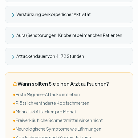
Verstärkung bei körperlicher Aktivität
Aura (Sehstörungen, Kribbeln) bei manchen Patienten
Attackendauer von 4-72 Stunden
Wann sollten Sie einen Arzt aufsuchen?
•
Erste Migräne-Attacke im Leben
•
Plötzlich veränderte Kopfschmerzen
•
Mehr als 3 Attacken pro Monat
•
Freiverkäufliche Schmerzmittel wirken nicht
•
Neurologische Symptome wie Lähmungen
•
Kopfschmerzen nach Kopfverletzung