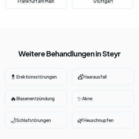
Frankfurt am Main
Stuttgart
Weitere Behandlungen in Steyr
💊
💇
Erektionsstörungen
Haarausfall
🔥
✨
Blasenentzündung
Akne
🌙
🌿
Schlafstörungen
Heuschnupfen