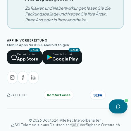
Zu Risiken und Nebenwirkungen lesen Sie die
Packungsbeilage und fragen Sie Ihre Ärztin,
Ihren Arzt oder in Ihrer Apotheke.
APP IN VORBEREITUNG
Mobile Apps für iOS & Android folgen
BALD
BALD
Demnächst im
Demnächst bei
App Store
Google Play
SEPA
Komfortkasse
ZAHLUNG
© 2026 Docto24. Alle Rechte vorbehalten.
SSL
Telemedizin aus Deutschland
🇦🇹 Verfügbar in Österreich