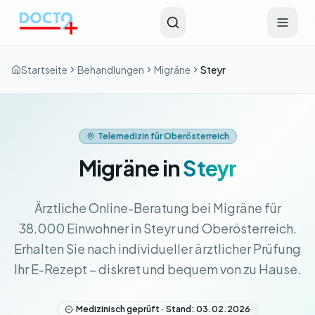
Zum Hauptinhalt springen
Startseite
Behandlungen
Migräne
Steyr
Telemedizin für Oberösterreich
Migräne in
Steyr
Ärztliche Online-Beratung bei Migräne für
38.000 Einwohner in Steyr und Oberösterreich.
Erhalten Sie nach individueller ärztlicher Prüfung
Ihr E-Rezept – diskret und bequem von zu Hause.
Medizinisch geprüft · Stand: 03.02.2026