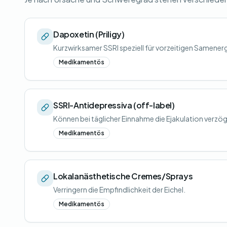
Dapoxetin (Priligy)
Kurzwirksamer SSRI speziell für vorzeitigen Samene
Medikamentös
SSRI-Antidepressiva (off-label)
Können bei täglicher Einnahme die Ejakulation verzög
Medikamentös
Lokalanästhetische Cremes/Sprays
Verringern die Empfindlichkeit der Eichel.
Medikamentös