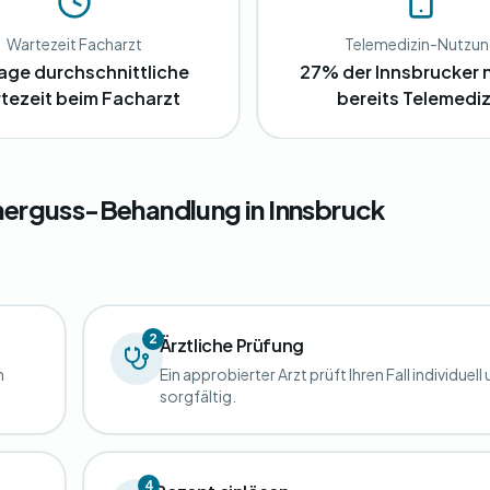
Wartezeit Facharzt
Telemedizin-Nutzu
age durchschnittliche
27% der Innsbrucker 
tezeit beim Facharzt
bereits Telemediz
energuss-Behandlung in Innsbruck
2
Ärztliche Prüfung
n
Ein approbierter Arzt prüft Ihren Fall individuell
sorgfältig.
4