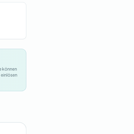
te können
 einlösen