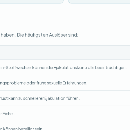
haben. Die häufigsten Auslöser sind:
n-Stoffwechsel können die Ejakulationskontrolle beeinträchtigen.
ungsprobleme oder frühe sexuelle Erfahrungen.
lust kann zu schnellerer Ejakulation führen.
r Eichel.
 können beteiligt sein.