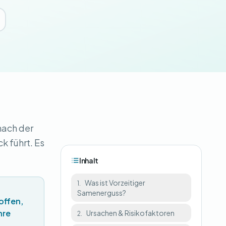
nach der
k führt. Es
Inhalt
Was ist Vorzeitiger
1.
Samenerguss?
offen,
hre
Ursachen & Risikofaktoren
2.