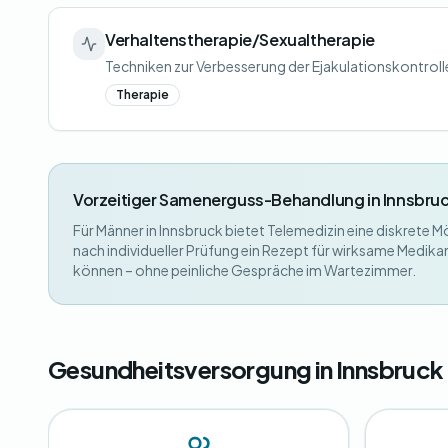
Verhaltenstherapie/Sexualtherapie
Techniken zur Verbesserung der Ejakulationskontroll
Therapie
Vorzeitiger Samenerguss-Behandlung in Innsbru
Für Männer in Innsbruck bietet Telemedizin eine diskrete 
nach individueller Prüfung ein Rezept für wirksame Medika
können – ohne peinliche Gespräche im Wartezimmer.
Gesundheitsversorgung in Innsbruck