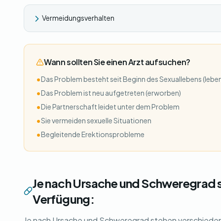
Vermeidungsverhalten
Wann sollten Sie einen Arzt aufsuchen?
•
Das Problem besteht seit Beginn des Sexuallebens (lebe
•
Das Problem ist neu aufgetreten (erworben)
•
Die Partnerschaft leidet unter dem Problem
•
Sie vermeiden sexuelle Situationen
•
Begleitende Erektionsprobleme
Je nach Ursache und Schweregrad 
Verfügung:
Je nach Ursache und Schweregrad stehen verschiede