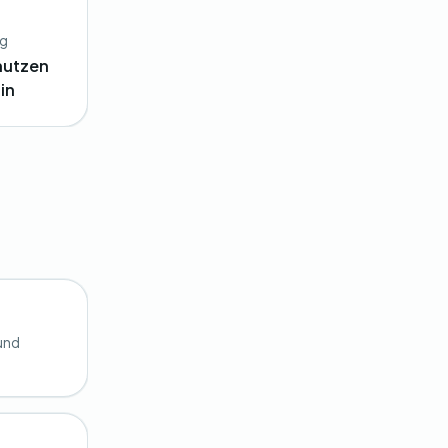
ng
nutzen
in
 und