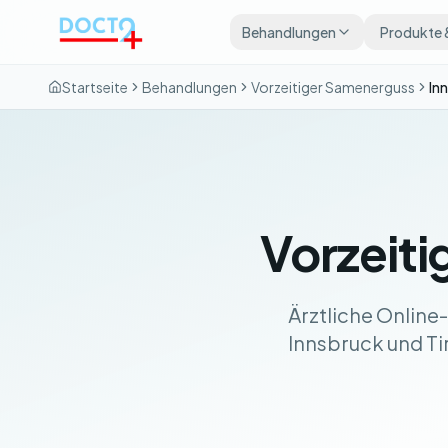
Zum Hauptinhalt springen
Behandlungen
Produkte 
Startseite
Behandlungen
Vorzeitiger Samenerguss
In
Vorzeiti
Ärztliche Online
Innsbruck und Tir