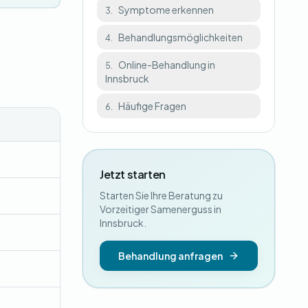
Symptome erkennen
3.
Behandlungsmöglichkeiten
4.
Online-Behandlung in
5.
Innsbruck
Häufige Fragen
6.
Jetzt starten
Starten Sie Ihre Beratung zu
Vorzeitiger Samenerguss in
Innsbruck.
Behandlung anfragen