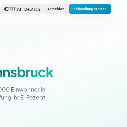
🇦🇹 AT · Deutsch
Anmelden
Behandlung starten
nnsbruck
.000 Einwohner in
üfung Ihr E-Rezept