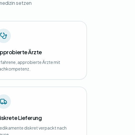
medizin setzen
pprobierte Ärzte
rfahrene, approbierte Ärzte mit
achkompetenz.
iskrete Lieferung
edikamente diskret verpackt nach
ause.