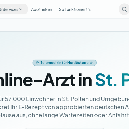
& Services
Apotheken
So funktioniert's
Telemedizin für Nordösterreich
nline-Arzt in
St. 
ür 57.000 Einwohner in St. Pölten und Umgebung
skret Ihr E-Rezept von approbierten deutschen 
 Hause aus, ohne lange Wartezeiten oder Anfahr