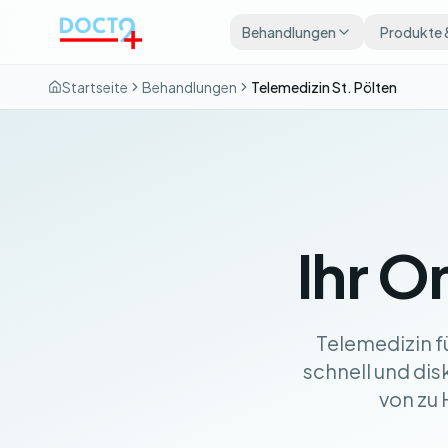
Zum Hauptinhalt springen
Behandlungen
Produkte 
Startseite
Behandlungen
Telemedizin St. Pölten
Ihr O
Telemedizin f
schnell und di
von zu