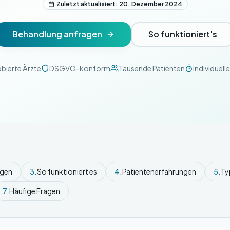
Zuletzt aktualisiert: 20. Dezember 2024
Behandlung anfragen
So funktioniert's
bierte Ärzte
DSGVO-konform
Tausende Patienten
Individuell
ngen
3.
So funktioniert es
4.
Patientenerfahrungen
5.
Ty
7.
Häufige Fragen