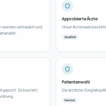
Approbierte Ärzte
en werden vertraulich und
Unser Ärzteteam besteht
ehandelt.
Qualität
Patientenwohl
ll geprüft. Es besteht
Die ärztliche Sorgfaltspfl
ordnung.
Service