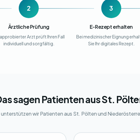
2
3
Ärztliche Prüfung
E-Rezept erhalten
 approbierter Arzt prüft Ihren Fall
Bei medizinischer Eignung erha
individuell und sorgfältig.
Sie Ihr digitales Rezept.
as sagen Patienten aus St. Pölt
 unterstützen wir Patienten aus St. Pölten und Niederösterre