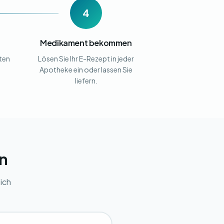
4
Medikament bekommen
lten
Lösen Sie Ihr E-Rezept in jeder
Apotheke ein oder lassen Sie
liefern.
en
ich