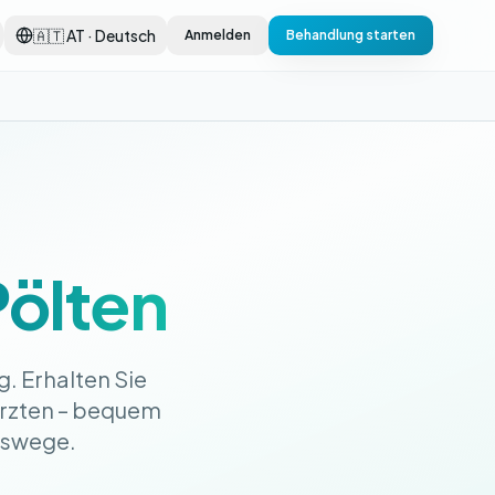
🇦🇹 AT · Deutsch
Anmelden
Behandlung starten
Pölten
. Erhalten Sie
Ärzten – bequem
tswege.