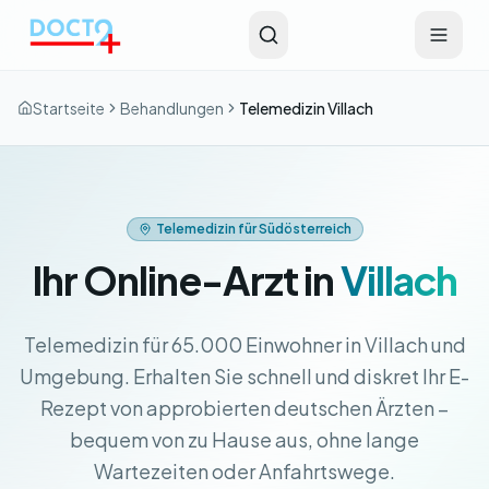
Zum Hauptinhalt springen
Startseite
Behandlungen
Telemedizin Villach
Telemedizin für Südösterreich
Ihr Online-Arzt in
Villach
Telemedizin für 65.000 Einwohner in Villach und
Umgebung. Erhalten Sie schnell und diskret Ihr E-
Rezept von approbierten deutschen Ärzten –
bequem von zu Hause aus, ohne lange
Wartezeiten oder Anfahrtswege.