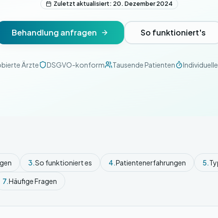
Zuletzt aktualisiert: 20. Dezember 2024
Behandlung anfragen
So funktioniert's
bierte Ärzte
DSGVO-konform
Tausende Patienten
Individuell
ngen
3.
So funktioniert es
4.
Patientenerfahrungen
5.
Ty
7.
Häufige Fragen