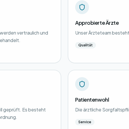
Approbierte Ärzte
 werden vertraulich und
Unser Ärzteteam besteht
ehandelt.
Qualität
Patientenwohl
ll geprüft. Es besteht
Die ärztliche Sorgfaltspfl
ordnung.
Service