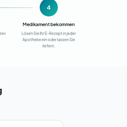
4
Medikament bekommen
lten
Lösen Sie Ihr E-Rezept in jeder
Apotheke ein oder lassen Sie
liefern.
g