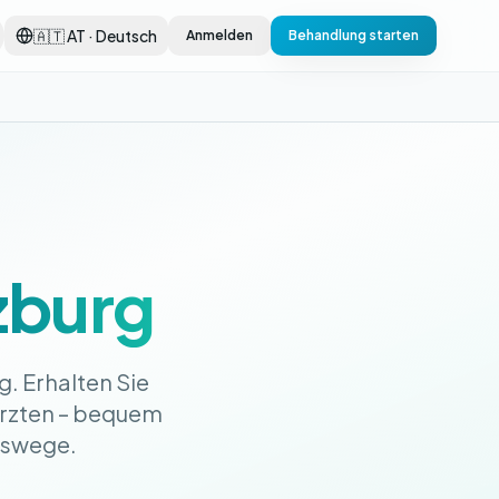
🇦🇹 AT · Deutsch
Anmelden
Behandlung starten
zburg
. Erhalten Sie
Ärzten – bequem
tswege.