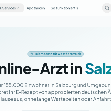
& Services
Apotheken
So funktioniert's
Telemedizin für Westösterreich
nline-Arzt in
Sal
ür 155.000 Einwohner in Salzburg und Umgebung
skret Ihr E-Rezept von approbierten deutschen 
 Hause aus, ohne lange Wartezeiten oder Anfahr