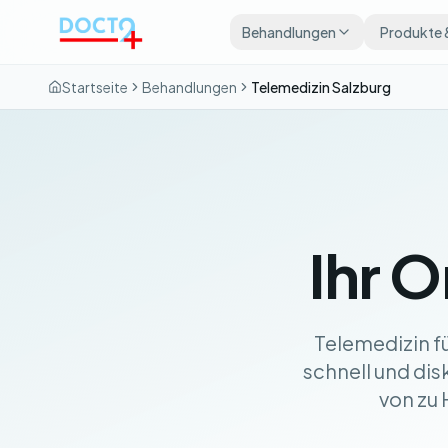
Zum Hauptinhalt springen
Behandlungen
Produkte 
Startseite
Behandlungen
Telemedizin Salzburg
Ihr O
Telemedizin f
schnell und di
von zu