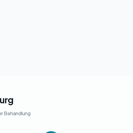
burg
rer Behandlung