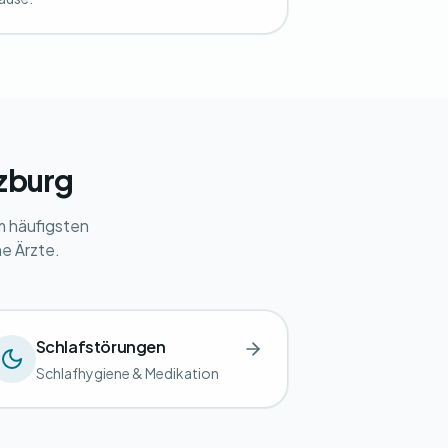
zburg
m häufigsten
e Ärzte.
Schlafstörungen
Schlafhygiene & Medikation