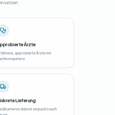
in setzen
pprobierte Ärzte
rfahrene, approbierte Ärzte mit
achkompetenz.
iskrete Lieferung
edikamente diskret verpackt nach
ause.