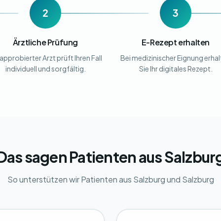
2
3
Ärztliche Prüfung
E-Rezept erhalten
 approbierter Arzt prüft Ihren Fall
Bei medizinischer Eignung erha
individuell und sorgfältig.
Sie Ihr digitales Rezept.
Das sagen Patienten aus Salzbur
So unterstützen wir Patienten aus Salzburg und Salzburg