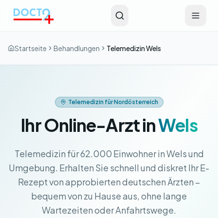
Zum Hauptinhalt springen
Startseite
Behandlungen
Telemedizin Wels
Telemedizin für Nordösterreich
Ihr Online-Arzt in
Wels
Telemedizin für 62.000 Einwohner in Wels und
Umgebung. Erhalten Sie schnell und diskret Ihr E-
Rezept von approbierten deutschen Ärzten –
bequem von zu Hause aus, ohne lange
Wartezeiten oder Anfahrtswege.