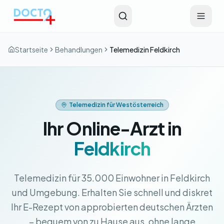
Zum Hauptinhalt springen
Startseite
Behandlungen
Telemedizin Feldkirch
Telemedizin für Westösterreich
Ihr Online-Arzt in
Feldkirch
Telemedizin für 35.000 Einwohner in Feldkirch
und Umgebung. Erhalten Sie schnell und diskret
Ihr E-Rezept von approbierten deutschen Ärzten
– bequem von zu Hause aus, ohne lange